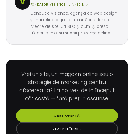
V
FONDATOR VISIENCE ·
LINKEDIN ↗
Conduce Visience, agenția de web design
și marketing digital din Iași. Scrie despre
creare de site-uri, SEO și cum își cresc
afacerile mici și mijlocii prezența online.
Vrei un site, un magazin online sau o
strategie de marketing pentru
afacerea ta? La noi vezi de la început
cât costă — fără prețuri ascunse.
CERE OFERTĂ
VEZI PREȚURILE