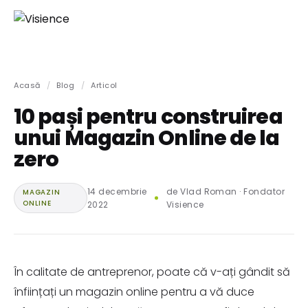
Acasă
/
Blog
/
Articol
10 pași pentru construirea
unui Magazin Online de la
zero
14 decembrie
de Vlad Roman · Fondator
MAGAZIN
ONLINE
2022
Visience
În calitate de antreprenor, poate că v-ați gândit să
înființați un magazin online pentru a vă duce