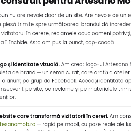
construit pentru Artesano M
un nu are nevoie doar de un site. Are nevoie de un 
e piesă trimite spre următoarea: brandul dă încredere
izitatorul în cerere, reclamele aduc oameni potriviți,
 îi închide. Asta am pus la punct, cap-coadă.
go și identitate vizuală.
Am creat logo-ul Artesano 
leta de brand — un semn curat, care arată a atelier 
 a anunț pe grup de Facebook. Aceeași identitate a
nsecvent pe site, pe reclame și pe materialele trimi
ienților.
bsite care transformă vizitatorii în cereri.
Am const
rtesanomob.ro
— rapid pe mobil, cu poze reale ale luc