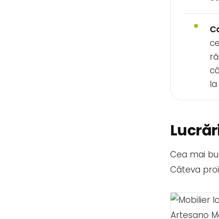
Co
ce
ră
câ
la
Lucrăr
Cea mai bu
Câteva proie