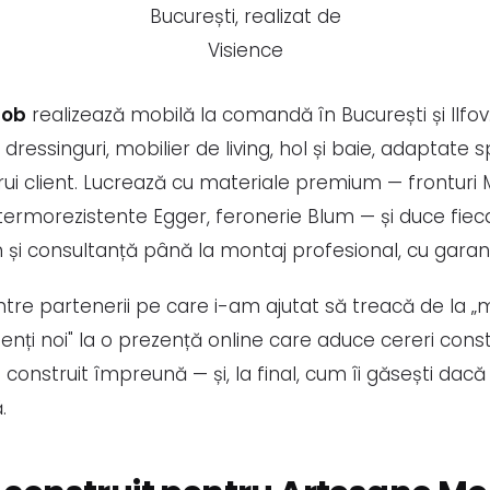
Mob
realizează mobilă la comandă în București și Ilfov:
dressinguri, mobilier de living, hol și baie, adaptate sp
cărui client. Lucrează cu materiale premium — fronturi 
i termorezistente Egger, feronerie Blum — și duce fiec
n și consultanță până la montaj profesional, cu garanț
intre partenerii pe care i-am ajutat să treacă de la 
lienți noi" la o prezență online care aduce cereri const
construit împreună — și, la final, cum îi găsești dacă
.