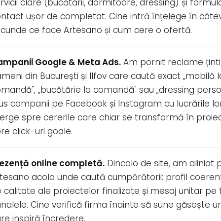
rvicii clare (bucătării, dormitoare, dressing) și formul
ntact ușor de completat. Cine intră înțelege în câte
cunde ce face Artesano și cum cere o ofertă.
ampanii Google & Meta Ads.
Am pornit reclame țint
meni din București și Ilfov care caută exact „mobilă l
mandă", „bucătărie la comandă" sau „dressing person
us campanii pe Facebook și Instagram cu lucrările lor
rge spre cererile care chiar se transformă în proiec
re click-uri goale.
ezență online completă.
Dincolo de site, am aliniat
tesano acolo unde caută cumpărătorii: profil coeren
 calitate ale proiectelor finalizate și mesaj unitar pe
nalele. Cine verifică firma înainte să sune găsește 
re inspiră încredere.