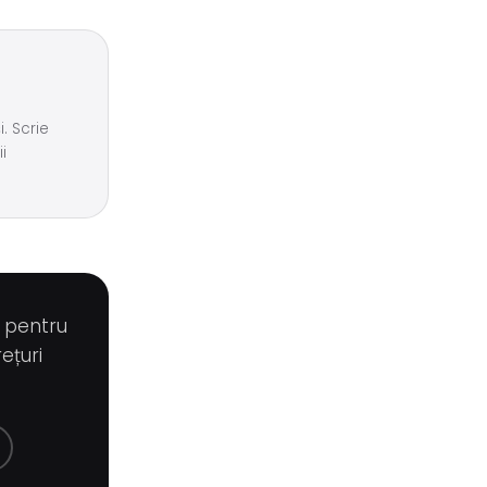
. Scrie
i
g pentru
ețuri