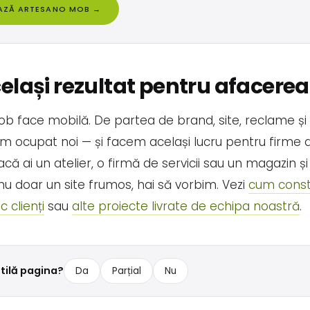
EAZĂ ARTESANO MOB →
celași rezultat pentru afacerea
b face mobilă. De partea de brand, site, reclame și
m ocupat noi — și facem același lucru pentru firme d
ă ai un atelier, o firmă de servicii sau un magazin și 
nu doar un site frumos, hai să vorbim. Vezi
cum const
c clienți
sau
alte proiecte livrate de echipa noastră
.
utilă pagina?
Da
Parțial
Nu