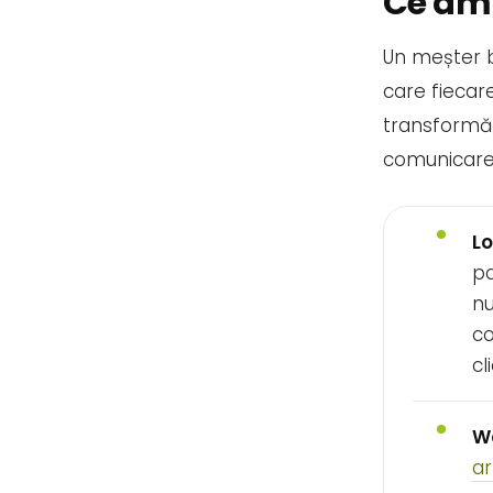
Ce am 
Un meșter b
care fiecar
transformă v
comunicarea
Lo
pa
nu
co
cl
We
a