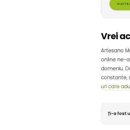
VIZIT
Vrei a
Artesano Mo
online ne-a
domeniu. Dac
constante, 
uri care adu
Ți-a fost 