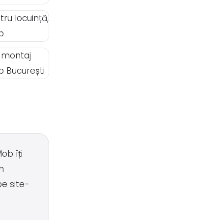
ob îți
n
pe site-