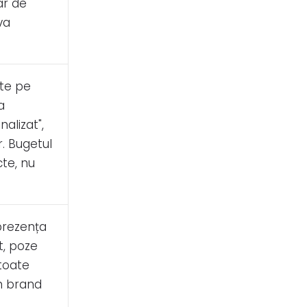
ar de
va
ite pe
a
alizat",
. Bugetul
te, nu
 prezența
t, poze
 toate
un brand