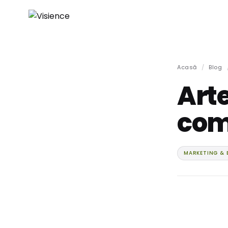
Acasă
/
Blog
Art
com
MARKETING & 