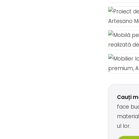
Cauți m
face buc
material
ul lor.