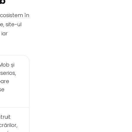
ob
ecosistem în
, site-ul
 iar
Mob și
serios,
pare
se
ruit
rărilor,