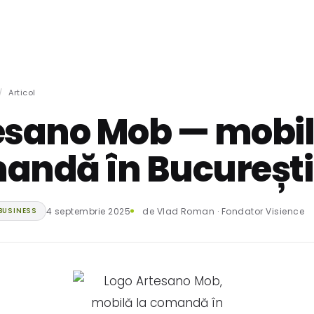
SERVICII
PROIECTE
PREȚURI
BLOG
REZULTATE
DESPRE
CONTACT
/
Articol
esano Mob — mobil
andă în București
4 septembrie 2025
de Vlad Roman · Fondator Visience
BUSINESS