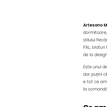
Artesano 
dormitoare, 
stilului fie
PAL, blatur
de la desig
Este unul d
dar puțini c
e tot ce am 
la comandă