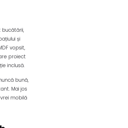
 bucătării,
ațiului și
MDF vopsit,
are proiect
ie inclusă.
„muncă bună,
ant. Mai jos
 vrei mobilă