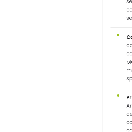
se
co
se
C
oa
co
pl
me
sp
Pr
Ar
de
ca
ca