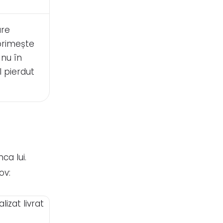
are
 primește
 nu în
l pierdut
a lui.
ov: