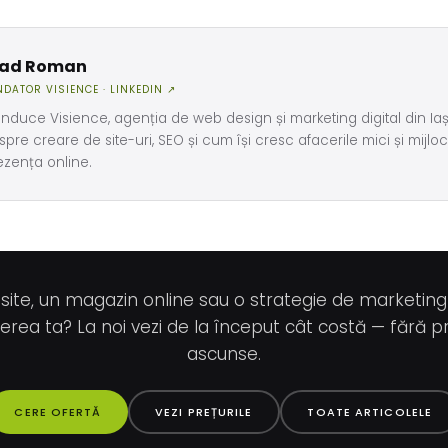
lad Roman
NDATOR VISIENCE ·
LINKEDIN ↗
nduce Visience, agenția de web design și marketing digital din Iași
spre creare de site-uri, SEO și cum își cresc afacerile mici și mijloci
ezența online.
 site, un magazin online sau o strategie de marketin
erea ta? La noi vezi de la început cât costă — fără pr
ascunse.
CERE OFERTĂ
VEZI PREȚURILE
TOATE ARTICOLELE