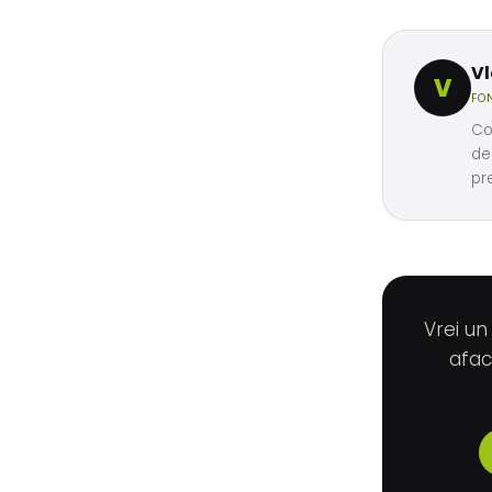
V
V
FO
Co
de
pr
Vrei un
afac