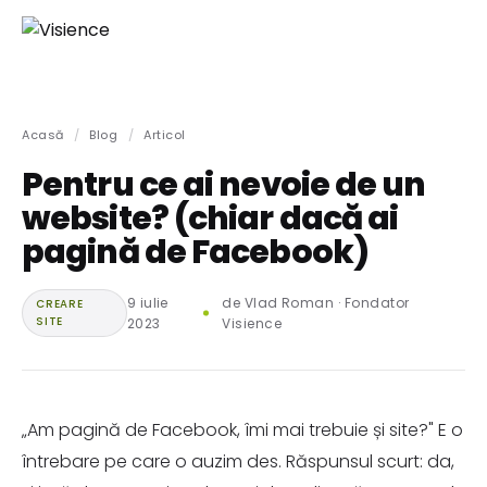
Acasă
/
Blog
/
Articol
Pentru ce ai nevoie de un
website? (chiar dacă ai
pagină de Facebook)
9 iulie
de Vlad Roman · Fondator
CREARE
SITE
2023
Visience
„Am pagină de Facebook, îmi mai trebuie și site?" E o
întrebare pe care o auzim des. Răspunsul scurt: da,