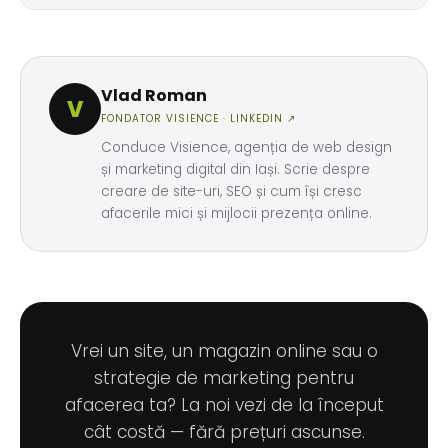
Vlad Roman
V
FONDATOR VISIENCE ·
LINKEDIN ↗
Conduce Visience, agenția de web design
și marketing digital din Iași. Scrie despre
creare de site-uri, SEO și cum își cresc
afacerile mici și mijlocii prezența online.
Vrei un site, un magazin online sau o
strategie de marketing pentru
afacerea ta? La noi vezi de la început
cât costă — fără prețuri ascunse.