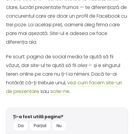
clare, lucrări prezentate frumos — te diferențiază de
concurentul care are doar un profil de Facebook cu
trei poze. La același preț, oamenii aleg firma care
pare mai așezată. Site-ul e adesea ce face
diferența aia.
Pe scurt: pagina de social media te ajută să fii
văzut, dar site-ul te ajută să fii
ales
— și e singurul
teren online pe care nu ți-l ia nimeni. Dacă te-ai
hotărât că-ți trebuie unul,
vezi cum facem site-uri
de prezentare
sau
scrie-ne
.
Ți-a fost utilă pagina?
Da
Parțial
Nu