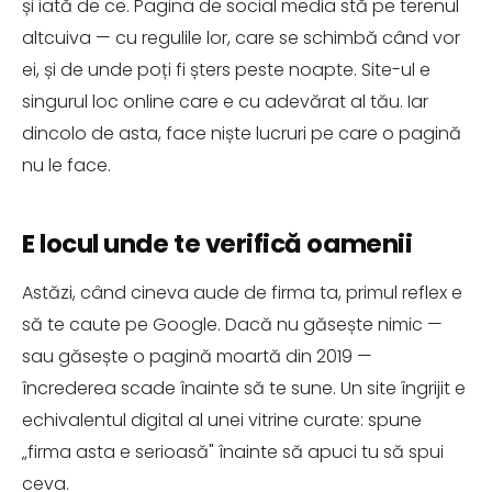
și iată de ce. Pagina de social media stă pe terenul
altcuiva — cu regulile lor, care se schimbă când vor
ei, și de unde poți fi șters peste noapte. Site-ul e
singurul loc online care e cu adevărat al tău. Iar
dincolo de asta, face niște lucruri pe care o pagină
nu le face.
E locul unde te verifică oamenii
Astăzi, când cineva aude de firma ta, primul reflex e
să te caute pe Google. Dacă nu găsește nimic —
sau găsește o pagină moartă din 2019 —
încrederea scade înainte să te sune. Un site îngrijit e
echivalentul digital al unei vitrine curate: spune
„firma asta e serioasă" înainte să apuci tu să spui
ceva.