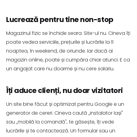
Lucrează pentru tine non-stop
Magazinul fizic se închide seara. Site-ul nu. Cineva îți
poate vedea serviciile, prețurile și lucrările la 11
noaptea, în weekend, de oriunde. Iar dacă ai
magazin online, poate și cumpăra chiar atunci. E ca
un angajat care nu doarme și nu cere salariu.
Îți aduce clienți, nu doar vizitatori
Un site bine făcut și optimizat pentru Google e un
generator de cereri. Cineva caută „instalator Iași"
sau „mobilă la comandă", te găsește, îți vede
lucrările și te contactează. Un formular sau un