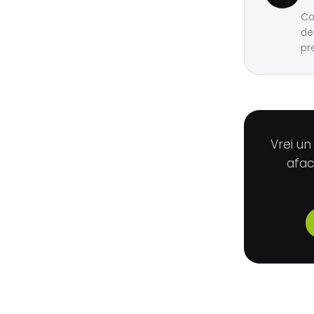
Co
de
pr
Vrei un
afac