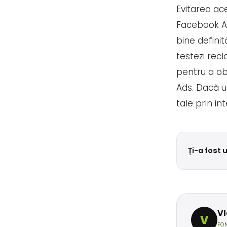
Evitarea ac
Facebook Ads
bine definită
testezi recl
pentru a ob
Ads. Dacă u
tale prin i
Ți-a fost 
V
V
FO