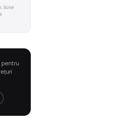
. Scrie
i
g pentru
ețuri