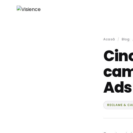
Acasă
/
Blog
Cinc
cam
Ads 
RECLAME & CA