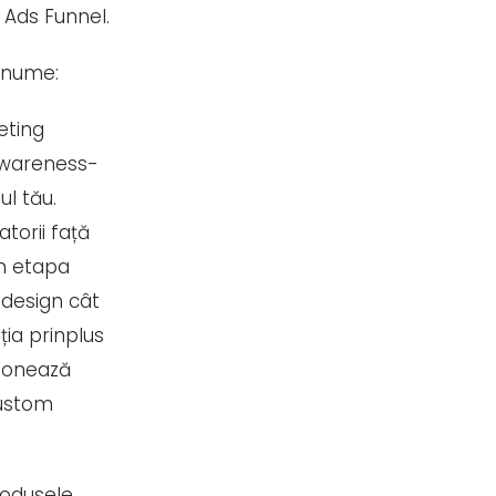
i Ads Funnel.
 anume:
eting
awareness-
l tău.
atorii față
 În etapa
 design cât
ția prinplus
ționează
custom
rodusele