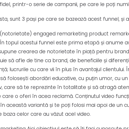
 fidel, printr-o serie de campanii, pe care le poți num
 asta, sunt 3 pași pe care se bazează acest funnel, și
(notorietate) engaged remarketing product remark
În topul acestui funnel este prima etapă și anume 
esupune crearea de notorietate în piață pentru brandu
e să afle de tine ca brand, de beneficiile și diferenți
ă; lucrurile cu care vii în plus în avantajul clientului.
 să folosești abordări educative, cu puțin umor, cu un
, care să te reprezinte în totalitate și să atragă aten
 care o oferi în acea reclamă. Conținutul video func
 în această variantă și te poți folosi mai apoi de un 
 baza celor care au văzut acel video.
arketing Aici obiectivul este să îți faci cunoscute p