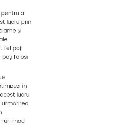
e pentru a
t lucru prin
eclame și
ale
t fel poți
poți folosi
ste
timizezi în
 acest lucru
n urmărirea
n
ntr-un mod