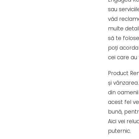
sau servicii
văd reclame
multe detali
să te folos
poți acorda
cei care au
Product Rem
și vânzarea
din oamenii 
acest fel v
bună, pentr
Aici vei rel
puternic.