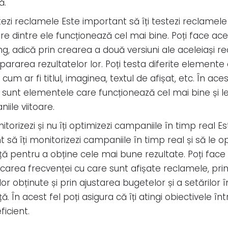
ă.
stezi reclamele Este important să îți testezi reclamel
e dintre ele funcționează cel mai bine. Poți face aces
ng, adică prin crearea a două versiuni ale aceleiași r
ararea rezultatelor lor. Poți testa diferite elemente 
cum ar fi titlul, imaginea, textul de afișat, etc. În aces
 sunt elementele care funcționează cel mai bine și le 
iile viitoare.
nitorizezi și nu îți optimizezi campaniile în timp real E
 să îți monitorizezi campaniile în timp real și să le op
ă pentru a obține cele mai bune rezultate. Poți face
ficarea frecvenței cu care sunt afișate reclamele, pri
lor obținute și prin ajustarea bugetelor și a setărilor î
ă. În acest fel poți asigura că îți atingi obiectivele î
ficient.