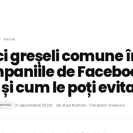
SERVICII
PROIECTE
PREȚURI
BLOG
REZULTATE
DESPRE
CONTACT
/
Articol
i greșeli comune î
paniile de Facebo
și cum le poți evit
21 decembrie 2022
de Vlad Roman · Fondator Visience
MPANII