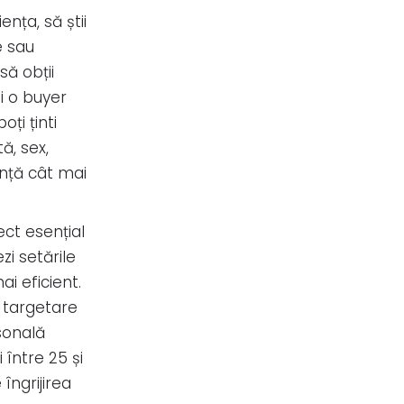
ența, să știi
e sau
 să obții
zi o buyer
ți ținti
ă, sex,
iență cât mai
ect esențial
zi setările
i eficient.
e targetare
sonală
 între 25 și
îngrijirea