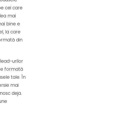
pe cei care
dea mai
mai bine e
l, la care
formată din
lead-urilor
ste formată
sele tale. În
ersie mai
nosc deja.
iune