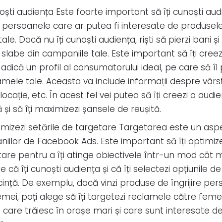
noști audiența Este foarte important să îți cunoști audi
t persoanele care ar putea fi interesate de produsel
 tale. Dacă nu îți cunoști audiența, riști să pierzi bani și
 slabe din campaniile tale. Este important să îți cree
adică un profil al consumatorului ideal, pe care să îl po
amele tale. Aceasta va include informații despre vârst
 locație, etc. În acest fel vei putea să îți creezi o aud
 și să îți maximizezi șansele de reușită.
timizezi setările de targetare Targetarea este un asp
iilor de Facebook Ads. Este important să îți optimize
are pentru a îți atinge obiectivele într-un mod cât ma
e că îți cunoști audiența și că îți selectezi opțiunile d
ință. De exemplu, dacă vinzi produse de îngrijire per
mei, poți alege să îți targetezi reclamele către femei
 care trăiesc în orașe mari și care sunt interesate de 