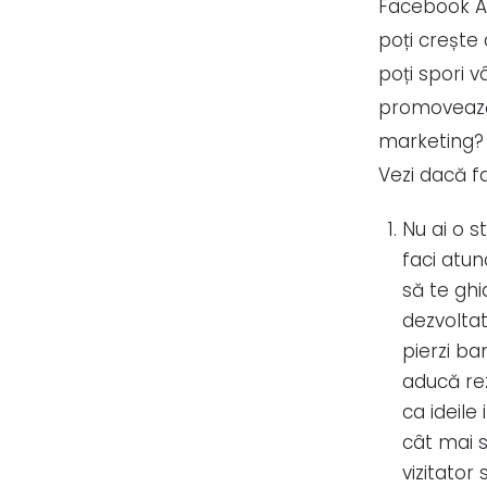
Facebook Ad
poți crește 
poți spori v
promovează 
marketing? 
Vezi dacă fa
Nu ai o s
faci atun
să te ghi
dezvoltat
pierzi ba
aducă rez
ca ideile
cât mai 
vizitator