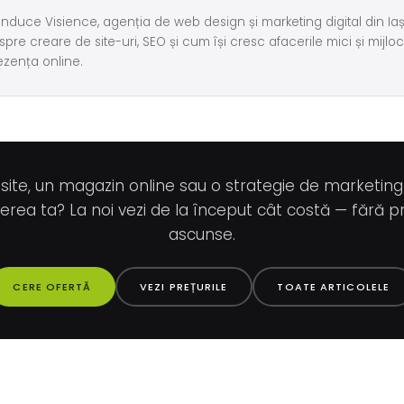
nduce Visience, agenția de web design și marketing digital din Iași
spre creare de site-uri, SEO și cum își cresc afacerile mici și mijloci
ezența online.
 site, un magazin online sau o strategie de marketin
erea ta? La noi vezi de la început cât costă — fără pr
ascunse.
CERE OFERTĂ
VEZI PREȚURILE
TOATE ARTICOLELE