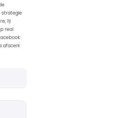
de
o strategie
e, îți
mp real
 Facebook
 afacerii