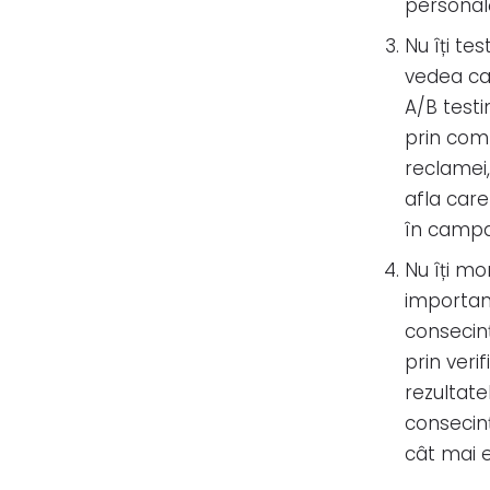
personal
Nu îți te
vedea car
A/B testi
prin comp
reclamei, 
afla care
în campan
Nu îți mo
important
consecinț
prin veri
rezultate
consecinț
cât mai e