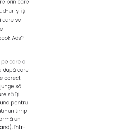
re prin care
-uri și îți
i care se
de
ebook Ads?
i pe care o
ie după care
ie corect
ajunge să
e să îți
țiune pentru
ntr-un timp
formă un
and), într-