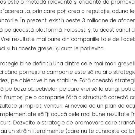
s este o metodă relevantă și eficientă de promova
afacerea ta, prin care poți crea o reputație, aduna lead
ânzările. În prezent, există peste 3 milioane de afacer
pe această platformă. Folosești și tu acest canal 
Vrei rezultate mai bune din campaniile tale de Fac
ci și tu aceste greșeli și cum le poți evita.
trategie bine definită Una dintre cele mai mari greșel
ci când pornești o campanie este să nu ai o strateg
dezi, pe obiective bine stabilite. Fără această strateg
ă pe baza obiectivelor pe care vrei să le atingi, poți 
ni frumoși pe o campanie fără o structură corectă car
ultate și implicit, venituri. Ai nevoie de un plan de ac
 implementate să îți aducă cele mai bune rezultate î
scurt. Dezvoltă o strategie de promovare care trans
 sau un străin literalmente (care nu te cunoaște ca br