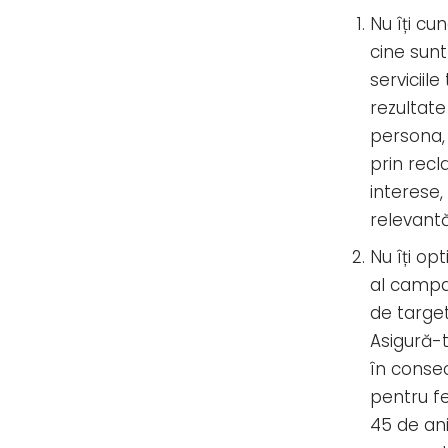
Nu îți cu
cine sun
serviciile
rezultate
persona, 
prin recl
interese,
relevantă
Nu îți op
al campan
de target
Asigură-t
în consec
pentru fe
45 de ani