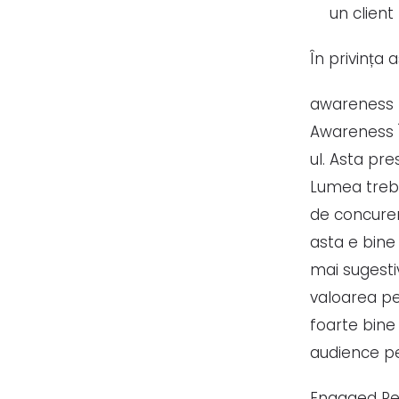
un client
În privința
awareness 
Awareness 
ul. Asta pr
Lumea trebui
de concurenț
asta e bine
mai sugestiv
valoarea pe
foarte bine
audience pe
Engaged Rem