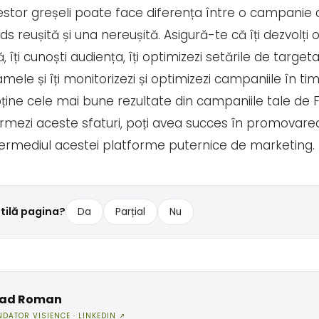
estor greșeli poate face diferența între o campanie 
 reușită și una nereușită. Asigură-te că îți dezvolți 
, îți cunoști audiența, îți optimizezi setările de targetar
amele și îți monitorizezi și optimizezi campaniile în ti
ține cele mai bune rezultate din campaniile tale de
rmezi aceste sfaturi, poți avea succes în promovarea
ntermediul acestei platforme puternice de marketing.
utilă pagina?
Da
Parțial
Nu
lad Roman
NDATOR VISIENCE ·
LINKEDIN ↗