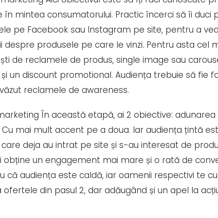
le în mintea consumatorului. Practic încerci să îi duci 
le pe Facebook sau Instagram pe site, pentru a ve
i despre produsele pe care le vinzi. Pentru asta cel 
ești de reclamele de produs, single image sau carouse
 și un discount promotional. Audiența trebuie să fie 
 văzut reclamele de awareness.
arketing În această etapă, ai 2 obiective: adunarea 
. Cu mai mult accent pe a doua. Iar audiența țintă e
care deja au intrat pe site și s-au interesat de produ
ei obține un engagement mai mare și o rată de conv
u că audiența este caldă, iar oamenii respectivi te cu
ua ofertele din pasul 2, dar adăugând și un apel la acț