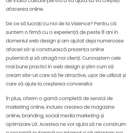
de înaltă calitate pentru a vă ajuta să vă creșteți
afacerea online.
De ce să lucrați cu noi de la Visience? Pentru că
suntem o firmă cu o experiență de peste 8 ani în
domeniul web design și am ajutat deja numeroase
afaceri să-și construiască prezența online
puternică și să atragă noi clienți. Cunoaștem cele
mai bune practici în web design și știm cum să
cream site-uri care să fie atractive, ușor de utilizat și
care să ajute la creșterea conversiilor.
În plus, oferim o gamă completă de servicii de
marketing online, inclusiv crearea de magazine
online, branding, social media marketing și
optimizare UX. Acestea ne vor ajuta să ne construim
o prezență puternică pe internet și să atragem noi