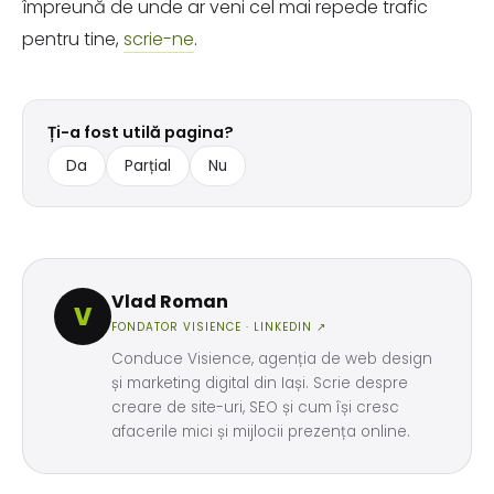
împreună de unde ar veni cel mai repede trafic
pentru tine,
scrie-ne
.
Ți-a fost utilă pagina?
Da
Parțial
Nu
Vlad Roman
V
FONDATOR VISIENCE ·
LINKEDIN ↗
Conduce Visience, agenția de web design
și marketing digital din Iași. Scrie despre
creare de site-uri, SEO și cum își cresc
afacerile mici și mijlocii prezența online.