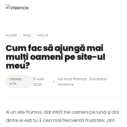
Acasă
/
Blog
/
Articol
Cum fac să ajungă mai
mulți oameni pe site-ul
meu?
9 iulie
de Vlad Roman · Fondator
CREARE
SITE
2023
Visience
Ai un site frumos, dar intră trei oameni pe lună și doi
dintre ei ești tu. E cea mai frecventă frustrare: „am