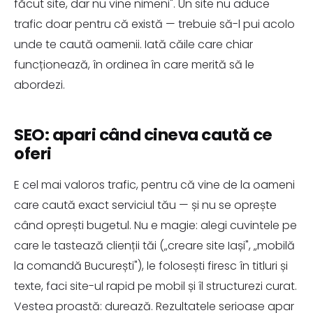
făcut site, dar nu vine nimeni". Un site nu aduce
trafic doar pentru că există — trebuie să-l pui acolo
unde te caută oamenii. Iată căile care chiar
funcționează, în ordinea în care merită să le
abordezi.
SEO: apari când cineva caută ce
oferi
E cel mai valoros trafic, pentru că vine de la oameni
care caută exact serviciul tău — și nu se oprește
când oprești bugetul. Nu e magie: alegi cuvintele pe
care le tastează clienții tăi („creare site Iași", „mobilă
la comandă București"), le folosești firesc în titluri și
texte, faci site-ul rapid pe mobil și îl structurezi curat.
Vestea proastă: durează. Rezultatele serioase apar