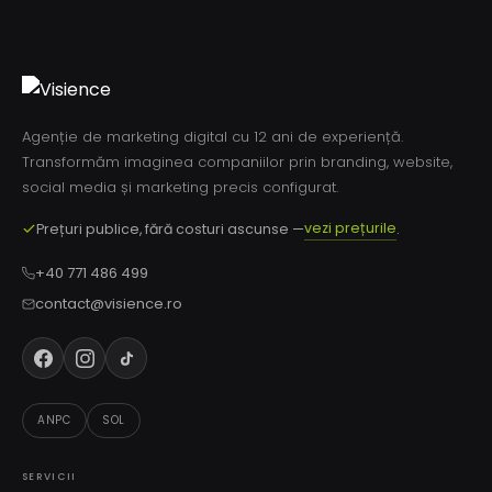
Agenție de marketing digital cu 12 ani de experiență.
Transformăm imaginea companiilor prin branding, website,
social media și marketing precis configurat.
vezi prețurile
Prețuri publice, fără costuri ascunse —
.
+40 771 486 499
contact@visience.ro
ANPC
SOL
SERVICII