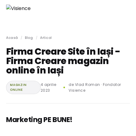
Acasă
/
Blog
/
Articol
Firma Creare Site în Iași -
Firma Creare magazin
online în Iași
4 aprilie
de Vlad Roman · Fondator
MAGAZIN
ONLINE
2023
Visience
Marketing PE BUNE!