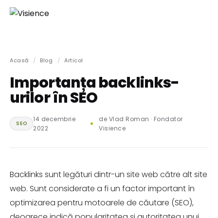
Acasă
/
Blog
/
Articol
Importanța backlinks-
urilor în SEO
14 decembrie
de Vlad Roman · Fondator
SEO
2022
Visience
Backlinks sunt legături dintr-un site web către alt site
web. Sunt considerate a fi un factor important în
optimizarea pentru motoarele de căutare (SEO),
deoarece indică popularitatea și autoritatea unui