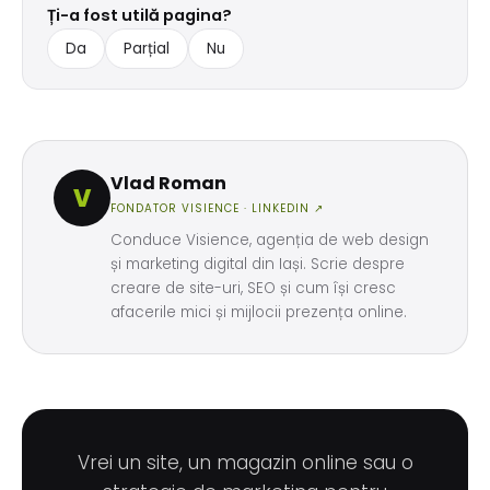
Ți-a fost utilă pagina?
Da
Parțial
Nu
Vlad Roman
V
FONDATOR VISIENCE ·
LINKEDIN ↗
Conduce Visience, agenția de web design
și marketing digital din Iași. Scrie despre
creare de site-uri, SEO și cum își cresc
afacerile mici și mijlocii prezența online.
Vrei un site, un magazin online sau o